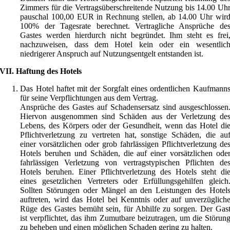
Zimmers für die Vertragsüberschreitende Nutzung bis 14.00 Uh
pauschal 100,00 EUR in Rechnung stellen, ab 14.00 Uhr wir
100% der Tagesrate berechnet. Vertragliche Ansprüche de
Gastes werden hierdurch nicht begründet. Ihm steht es frei
nachzuweisen, dass dem Hotel kein oder ein wesentlic
niedrigerer Anspruch auf Nutzungsentgelt entstanden ist.
VII. Haftung des Hotels
Das Hotel haftet mit der Sorgfalt eines ordentlichen Kaufmann
für seine Verpflichtungen aus dem Vertrag.
Ansprüche des Gastes auf Schadensersatz sind ausgeschlossen
Hiervon ausgenommen sind Schäden aus der Verletzung de
Lebens, des Körpers oder der Gesundheit, wenn das Hotel di
Pflichtverletzung zu vertreten hat, sonstige Schäden, die au
einer vorsätzlichen oder grob fahrlässigen Pflichtverletzung de
Hotels beruhen und Schäden, die auf einer vorsätzlichen ode
fahrlässigen Verletzung von vertragstypischen Pflichten de
Hotels beruhen. Einer Pflichtverletzung des Hotels steht di
eines gesetzlichen Vertreters oder Erfüllungsgehilfen gleich
Sollten Störungen oder Mängel an den Leistungen des Hotel
auftreten, wird das Hotel bei Kenntnis oder auf unverzüglich
Rüge des Gastes bemüht sein, für Abhilfe zu sorgen. Der Gas
ist verpflichtet, das ihm Zumutbare beizutragen, um die Störun
zu beheben und einen möglichen Schaden gering zu halten.