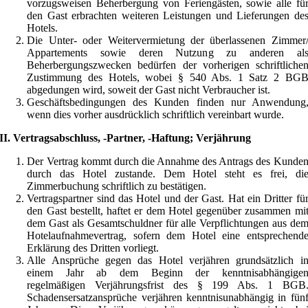
vorzugsweisen Beherbergung von Feriengästen, sowie alle fü
den Gast erbrachten weiteren Leistungen und Lieferungen de
Hotels.
Die Unter- oder Weitervermietung der überlassenen Zimmer
Appartements sowie deren Nutzung zu anderen al
Beherbergungszwecken bedürfen der vorherigen schriftliche
Zustimmung des Hotels, wobei § 540 Abs. 1 Satz 2 BG
abgedungen wird, soweit der Gast nicht Verbraucher ist.
Geschäftsbedingungen des Kunden finden nur Anwendung
wenn dies vorher ausdrücklich schriftlich vereinbart wurde.
II. Vertragsabschluss, -Partner, -Haftung; Verjährung
Der Vertrag kommt durch die Annahme des Antrags des Kunde
durch das Hotel zustande. Dem Hotel steht es frei, di
Zimmerbuchung schriftlich zu bestätigen.
Vertragspartner sind das Hotel und der Gast. Hat ein Dritter fü
den Gast bestellt, haftet er dem Hotel gegenüber zusammen mi
dem Gast als Gesamtschuldner für alle Verpflichtungen aus de
Hotelaufnahmevertrag, sofern dem Hotel eine entsprechend
Erklärung des Dritten vorliegt.
Alle Ansprüche gegen das Hotel verjähren grundsätzlich i
einem Jahr ab dem Beginn der kenntnisabhängige
regelmäßigen Verjährungsfrist des § 199 Abs. 1 BGB
Schadensersatzansprüche verjähren kenntnisunabhängig in fün