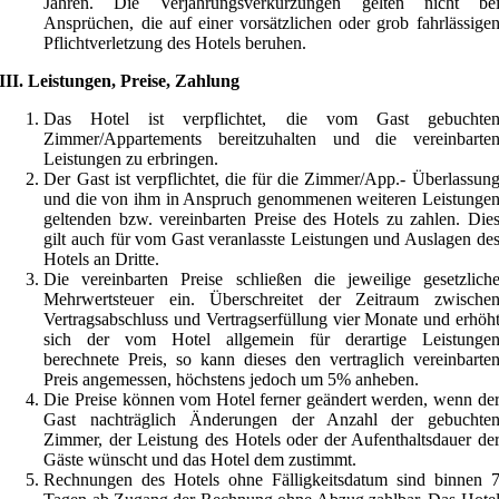
Jahren. Die Verjährungsverkürzungen gelten nicht be
Ansprüchen, die auf einer vorsätzlichen oder grob fahrlässige
Pflichtverletzung des Hotels beruhen.
III. Leistungen, Preise, Zahlung
Das Hotel ist verpflichtet, die vom Gast gebuchte
Zimmer/Appartements bereitzuhalten und die vereinbarte
Leistungen zu erbringen.
Der Gast ist verpflichtet, die für die Zimmer/App.- Überlassun
und die von ihm in Anspruch genommenen weiteren Leistunge
geltenden bzw. vereinbarten Preise des Hotels zu zahlen. Die
gilt auch für vom Gast veranlasste Leistungen und Auslagen de
Hotels an Dritte.
Die vereinbarten Preise schließen die jeweilige gesetzlich
Mehrwertsteuer ein. Überschreitet der Zeitraum zwische
Vertragsabschluss und Vertragserfüllung vier Monate und erhöh
sich der vom Hotel allgemein für derartige Leistunge
berechnete Preis, so kann dieses den vertraglich vereinbarte
Preis angemessen, höchstens jedoch um 5% anheben.
Die Preise können vom Hotel ferner geändert werden, wenn de
Gast nachträglich Änderungen der Anzahl der gebuchte
Zimmer, der Leistung des Hotels oder der Aufenthaltsdauer de
Gäste wünscht und das Hotel dem zustimmt.
Rechnungen des Hotels ohne Fälligkeitsdatum sind binnen 