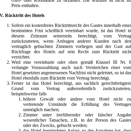
Giro- oder Kreditkarte zu bezahlen. Die Kurtaxe ist nicht i
Preis enthalten.
V. Rücktritt des Hotels
Sofern ein kostenfreies Rücktrittsrecht des Gastes innerhalb eine
bestimmten Frist schriftlich vereinbart wurde, ist das Hotel i
diesem Zeitraum seinerseits berechtigt, vom Vertra
zurückzutreten, wenn Anfragen anderer Kunden nach de
vertraglich gebuchten Zimmern vorliegen und der Gast au
Rückfrage des Hotels auf sein Recht zum Rücktritt nich
verzichtet.
Wird eine vereinbarte oder oben gemäß Klausel III Nr. 
verlangte Vorauszahlung auch nach Verstreichen einer vo
Hotel gesetzten angemessenen Nachfrist nicht geleistet, so ist da
Hotel ebenfalls zum Rücktritt vom Vertrag berechtigt.
Ferner ist das Hotel berechtigt, aus sachlich gerechtfertigte
Grund vom Vertrag außerordentlich zurückzutreten
beispielsweise falls
höhere Gewalt oder andere vom Hotel nicht z
vertretende Umstände die Erfüllung des Vertrage
unmöglich machen;
Zimmer unter irreführender oder falscher Angab
wesentlicher Tatsachen, z.B. in der Person des Gaste
oder des Zwecks, gebucht werden;
das Hotel begründeten Anlass zu der Annahme hat, das