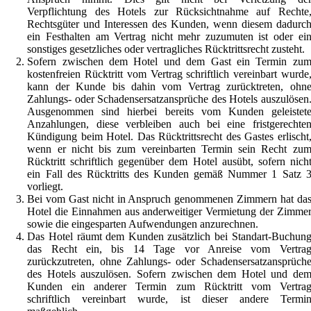
Verpflichtung des Hotels zur Rücksichtnahme auf Rechte
Rechtsgüter und Interessen des Kunden, wenn diesem dadurc
ein Festhalten am Vertrag nicht mehr zuzumuten ist oder ei
sonstiges gesetzliches oder vertragliches Rücktrittsrecht zusteht.
Sofern zwischen dem Hotel und dem Gast ein Termin zu
kostenfreien Rücktritt vom Vertrag schriftlich vereinbart wurde
kann der Kunde bis dahin vom Vertrag zurücktreten, ohn
Zahlungs- oder Schadensersatzansprüche des Hotels auszulösen
Ausgenommen sind hierbei bereits vom Kunden geleistet
Anzahlungen, diese verbleiben auch bei eine fristgerechte
Kündigung beim Hotel. Das Rücktrittsrecht des Gastes erlischt
wenn er nicht bis zum vereinbarten Termin sein Recht zu
Rücktritt schriftlich gegenüber dem Hotel ausübt, sofern nich
ein Fall des Rücktritts des Kunden gemäß Nummer 1 Satz 
vorliegt.
Bei vom Gast nicht in Anspruch genommenen Zimmern hat da
Hotel die Einnahmen aus anderweitiger Vermietung der Zimme
sowie die eingesparten Aufwendungen anzurechnen.
Das Hotel räumt dem Kunden zusätzlich bei Standart-Buchun
das Recht ein, bis 14 Tage vor Anreise vom Vertra
zurückzutreten, ohne Zahlungs- oder Schadensersatzansprüch
des Hotels auszulösen. Sofern zwischen dem Hotel und de
Kunden ein anderer Termin zum Rücktritt vom Vertra
schriftlich vereinbart wurde, ist dieser andere Termi