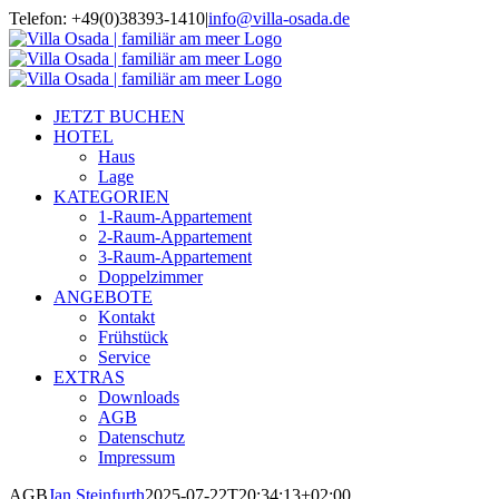
Zum
Telefon: +49(0)38393-1410
|
info@villa-osada.de
Inhalt
springen
JETZT BUCHEN
HOTEL
Haus
Lage
KATEGORIEN
1-Raum-Appartement
2-Raum-Appartement
3-Raum-Appartement
Doppelzimmer
ANGEBOTE
Kontakt
Frühstück
Service
EXTRAS
Downloads
AGB
Datenschutz
Impressum
AGB
Jan Steinfurth
2025-07-22T20:34:13+02:00