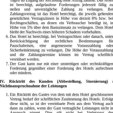
Tagen ab Zugang der Rechnung ohne Abzug zahlbar. Das Hote
ist berechtigt, aufgelaufene Forderungen jederzeit fällig z
stellen und unverzügliche Zahlung zu verlangen. Be
Zahlungsverzug ist das Hotel berechtigt, die jeweils geltende
gesetzlichen Verzugszinsen in Höhe von derzeit 8% bzw. be
Rechtsgeschäften, an denen ein Verbraucher beteiligt ist, i
Höhe von 5% über dem Basiszinssatz zu verlangen. Dem Hote
bleibt der Nachweis eines höheren Schadens vorbehalten.
Das Hotel ist berechtigt, bei Vertragsschluss oder danach, unte
Berücksichtigung der rechtlichen Bestimmungen fü
Pauschalreisen, eine angemessene Vorauszahlung ode
Sicherheitsleistung zu verlangen. Die Höhe der Vorauszahlun
und die Zahlungstermine können im Vertrag schriftlic
vereinbart werden.
Der Gast kann nur mit einer unstreitigen oder rechtskräftige
Forderung gegenüber einer Forderung des Hotels aufrechne
oder mindern.
IV. Rücktritt des Kunden (Abbestellung, Stornierung) 
Nichtinanspruchnahme der Leistungen
Ein Rücktritt des Gastes von dem mit dem Hotel geschlossene
Vertrag bedarf der schriftlichen Zustimmung des Hotels. Erfolg
diese nicht, so ist der vereinbarte Preis aus dem Vertrag auc
dann zu zahlen, wenn der Gast vertragliche Leistungen nicht i
Anspruch nimmt. Dies gilt nicht bei Verletzung de