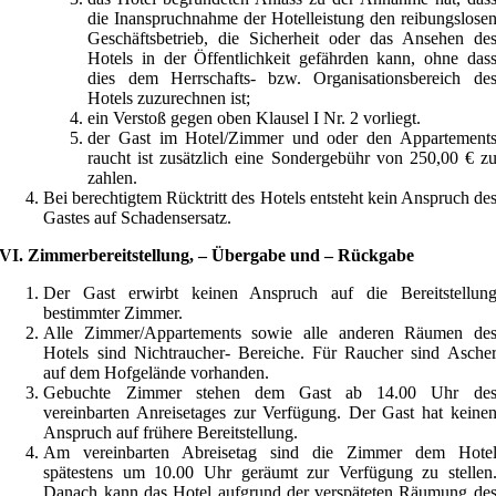
die Inanspruchnahme der Hotelleistung den reibungslose
Geschäftsbetrieb, die Sicherheit oder das Ansehen de
Hotels in der Öffentlichkeit gefährden kann, ohne das
dies dem Herrschafts- bzw. Organisationsbereich de
Hotels zuzurechnen ist;
ein Verstoß gegen oben Klausel I Nr. 2 vorliegt.
der Gast im Hotel/Zimmer und oder den Appartement
raucht ist zusätzlich eine Sondergebühr von 250,00 € z
zahlen.
Bei berechtigtem Rücktritt des Hotels entsteht kein Anspruch de
Gastes auf Schadensersatz.
VI. Zimmerbereitstellung, – Übergabe und – Rückgabe
Der Gast erwirbt keinen Anspruch auf die Bereitstellun
bestimmter Zimmer.
Alle Zimmer/Appartements sowie alle anderen Räumen de
Hotels sind Nichtraucher- Bereiche. Für Raucher sind Asche
auf dem Hofgelände vorhanden.
Gebuchte Zimmer stehen dem Gast ab 14.00 Uhr de
vereinbarten Anreisetages zur Verfügung. Der Gast hat keine
Anspruch auf frühere Bereitstellung.
Am vereinbarten Abreisetag sind die Zimmer dem Hote
spätestens um 10.00 Uhr geräumt zur Verfügung zu stellen
Danach kann das Hotel aufgrund der verspäteten Räumung de