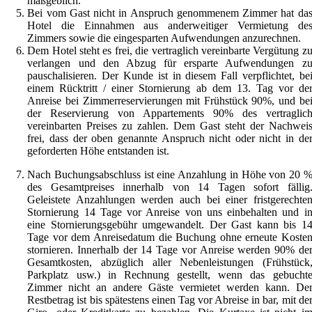
maßgeblich.
Bei vom Gast nicht in Anspruch genommenem Zimmer hat da
Hotel die Einnahmen aus anderweitiger Vermietung de
Zimmers sowie die eingesparten Aufwendungen anzurechnen.
Dem Hotel steht es frei, die vertraglich vereinbarte Vergütung z
verlangen und den Abzug für ersparte Aufwendungen z
pauschalisieren. Der Kunde ist in diesem Fall verpflichtet, be
einem Rücktritt / einer Stornierung ab dem 13. Tag vor de
Anreise bei Zimmerreservierungen mit Frühstück 90%, und be
der Reservierung von Appartements 90% des vertraglic
vereinbarten Preises zu zahlen. Dem Gast steht der Nachwei
frei, dass der oben genannte Anspruch nicht oder nicht in de
geforderten Höhe entstanden ist.
Nach Buchungsabschluss ist eine Anzahlung in Höhe von 20 
des Gesamtpreises innerhalb von 14 Tagen sofort fällig
Geleistete Anzahlungen werden auch bei einer fristgerechte
Stornierung 14 Tage vor Anreise von uns einbehalten und i
eine Stornierungsgebühr umgewandelt.
Der Gast kann bis 1
Tage vor dem Anreisedatum die Buchung ohne erneute Koste
stornieren. Innerhalb der 14 Tage vor Anreise werden 90% de
Gesamtkosten, abzüglich aller Nebenleistungen (Frühstück
Parkplatz usw.) in Rechnung gestellt, wenn das gebucht
Zimmer nicht an andere Gäste vermietet werden kann.
De
Restbetrag ist bis spätestens einen Tag vor Abreise in bar, mit de