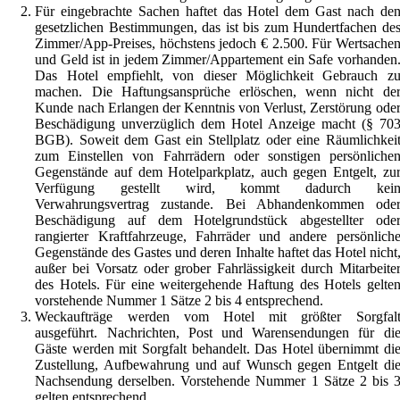
Für eingebrachte Sachen haftet das Hotel dem Gast nach de
gesetzlichen Bestimmungen, das ist bis zum Hundertfachen de
Zimmer/App-Preises, höchstens jedoch € 2.500. Für Wertsache
und Geld ist in jedem Zimmer/Appartement ein Safe vorhanden
Das Hotel empfiehlt, von dieser Möglichkeit Gebrauch z
machen. Die Haftungsansprüche erlöschen, wenn nicht de
Kunde nach Erlangen der Kenntnis von Verlust, Zerstörung ode
Beschädigung unverzüglich dem Hotel Anzeige macht (§ 70
BGB). Soweit dem Gast ein Stellplatz oder eine Räumlichkei
zum Einstellen von Fahrrädern oder sonstigen persönliche
Gegenstände auf dem Hotelparkplatz, auch gegen Entgelt, zu
Verfügung gestellt wird, kommt dadurch kei
Verwahrungsvertrag zustande. Bei Abhandenkommen ode
Beschädigung auf dem Hotelgrundstück abgestellter ode
rangierter Kraftfahrzeuge, Fahrräder und andere persönlich
Gegenstände des Gastes und deren Inhalte haftet das Hotel nicht
außer bei Vorsatz oder grober Fahrlässigkeit durch Mitarbeite
des Hotels. Für eine weitergehende Haftung des Hotels gelte
vorstehende Nummer 1 Sätze 2 bis 4 entsprechend.
Weckaufträge werden vom Hotel mit größter Sorgfal
ausgeführt. Nachrichten, Post und Warensendungen für di
Gäste werden mit Sorgfalt behandelt. Das Hotel übernimmt di
Zustellung, Aufbewahrung und auf Wunsch gegen Entgelt di
Nachsendung derselben. Vorstehende Nummer 1 Sätze 2 bis 
gelten entsprechend.