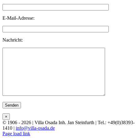
E-Mail-Adresse:
Nachricht:
Bitte lasse dieses Feld leer.
×
© 1906 - 2026 | Villa Osada Inh. Jan Steinfurth | Tel.: +49(0)38393-
1410 |
info@villa-osada.de
Facebook
X
Instagram
Page load link