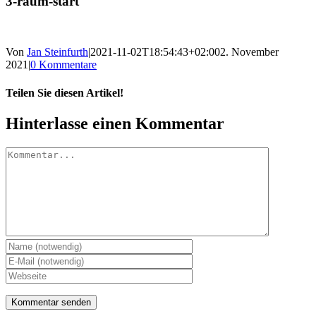
3-raum-start
Von
Jan Steinfurth
|
2021-11-02T18:54:43+02:00
2. November
2021
|
0 Kommentare
Teilen Sie diesen Artikel!
Facebook
X
Reddit
LinkedIn
WhatsApp
Telegram
Tumblr
Pinterest
Vk
Xing
E-
Hinterlasse einen Kommentar
Mail
Kommentar