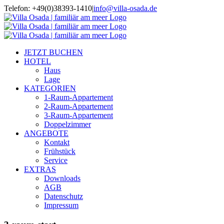
Zum
Telefon: +49(0)38393-1410
|
info@villa-osada.de
Inhalt
springen
JETZT BUCHEN
HOTEL
Haus
Lage
KATEGORIEN
1-Raum-Appartement
2-Raum-Appartement
3-Raum-Appartement
Doppelzimmer
ANGEBOTE
Kontakt
Frühstück
Service
EXTRAS
Downloads
AGB
Datenschutz
Impressum