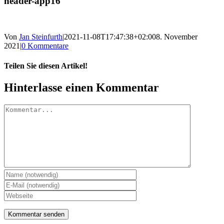
header-app16
Von
Jan Steinfurth
|
2021-11-08T17:47:38+02:00
8. November
2021
|
0 Kommentare
Teilen Sie diesen Artikel!
Facebook
X
Reddit
LinkedIn
WhatsApp
Telegram
Tumblr
Pinterest
Vk
Xing
E-
Hinterlasse einen Kommentar
Mail
Kommentar