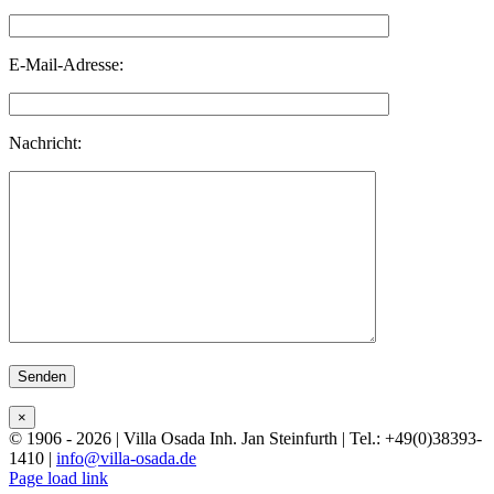
E-Mail-Adresse:
Nachricht:
Bitte lasse dieses Feld leer.
×
© 1906 - 2026 | Villa Osada Inh. Jan Steinfurth | Tel.: +49(0)38393-
1410 |
info@villa-osada.de
Facebook
X
Instagram
Page load link