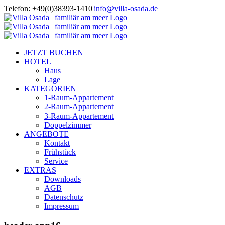
Zum
Telefon: +49(0)38393-1410
|
info@villa-osada.de
Inhalt
springen
JETZT BUCHEN
HOTEL
Haus
Lage
KATEGORIEN
1-Raum-Appartement
2-Raum-Appartement
3-Raum-Appartement
Doppelzimmer
ANGEBOTE
Kontakt
Frühstück
Service
EXTRAS
Downloads
AGB
Datenschutz
Impressum