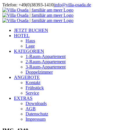
Zum
Telefon: +49(0)38393-1410
|
info@villa-osada.de
Inhalt
springen
JETZT BUCHEN
HOTEL
Haus
Lage
KATEGORIEN
1-Raum-Appartement
2-Raum-Appartement
3-Raum-Appartement
Doppelzimmer
ANGEBOTE
Kontakt
Frühstück
Service
EXTRAS
Downloads
AGB
Datenschutz
Impressum