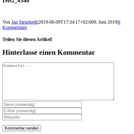
IMG_4340
Von
Jan Steinfurth
|
2019-06-09T17:34:17+02:00
9. Juni 2019
|
0
Kommentare
Teilen Sie diesen Artikel!
Facebook
X
Reddit
LinkedIn
WhatsApp
Telegram
Tumblr
Pinterest
Vk
Xing
E-
Hinterlasse einen Kommentar
Mail
Kommentar