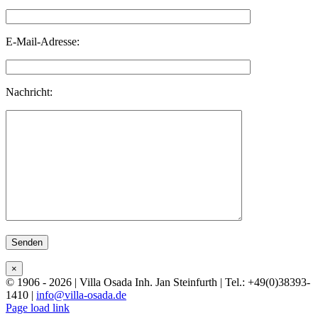
E-Mail-Adresse:
Nachricht:
Bitte lasse dieses Feld leer.
×
© 1906 - 2026 | Villa Osada Inh. Jan Steinfurth | Tel.: +49(0)38393-
1410 |
info@villa-osada.de
Facebook
X
Instagram
Page load link