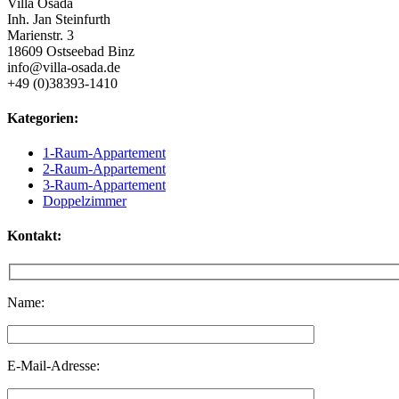
Villa Osada
Inh. Jan Steinfurth
Marienstr. 3
18609 Ostseebad Binz
info@villa-osada.de
+49 (0)38393-1410
Kategorien:
1-Raum-Appartement
2-Raum-Appartement
3-Raum-Appartement
Doppelzimmer
Kontakt:
Name:
E-Mail-Adresse: