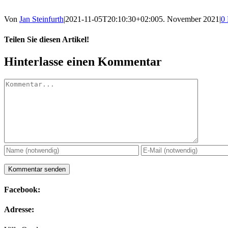
Von
Jan Steinfurth
|
2021-11-05T20:10:30+02:00
5. November 2021
|
0
Teilen Sie diesen Artikel!
Facebook
X
Reddit
LinkedIn
WhatsApp
Telegram
Tumblr
Pinterest
Vk
Xing
E-
Hinterlasse einen Kommentar
Mail
Kommentar
Facebook:
Adresse: