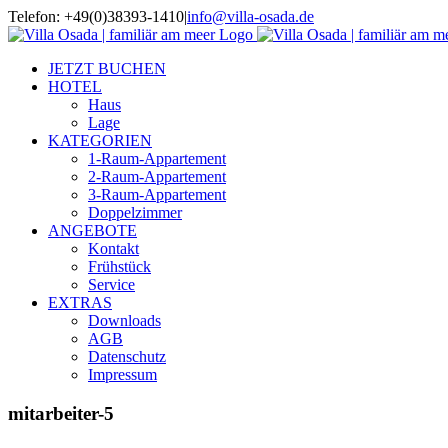
Zum
Telefon: +49(0)38393-1410
|
info@villa-osada.de
Inhalt
springen
JETZT BUCHEN
HOTEL
Haus
Lage
KATEGORIEN
1-Raum-Appartement
2-Raum-Appartement
3-Raum-Appartement
Doppelzimmer
ANGEBOTE
Kontakt
Frühstück
Service
EXTRAS
Downloads
AGB
Datenschutz
Impressum
mitarbeiter-5