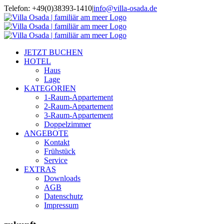
Zum
Telefon: +49(0)38393-1410
|
info@villa-osada.de
Inhalt
springen
JETZT BUCHEN
HOTEL
Haus
Lage
KATEGORIEN
1-Raum-Appartement
2-Raum-Appartement
3-Raum-Appartement
Doppelzimmer
ANGEBOTE
Kontakt
Frühstück
Service
EXTRAS
Downloads
AGB
Datenschutz
Impressum