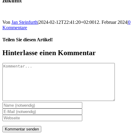
zukunft
Von
Jan Steinfurth
|
2024-02-12T22:41:20+02:00
12. Februar 2024
|
0
Kommentare
Teilen Sie diesen Artikel!
Facebook
X
Reddit
LinkedIn
WhatsApp
Telegram
Tumblr
Pinterest
Vk
Xing
E-
Hinterlasse einen Kommentar
Mail
Kommentar