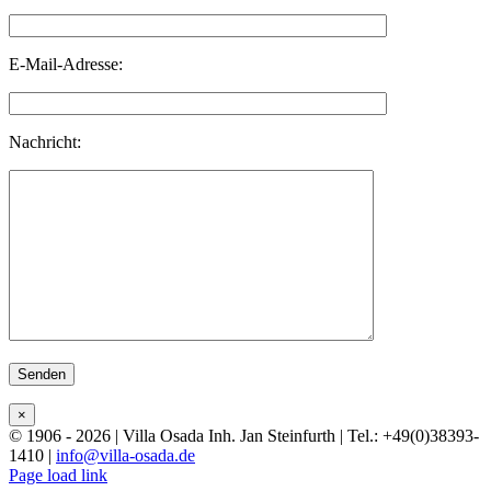
E-Mail-Adresse:
Nachricht:
Bitte lasse dieses Feld leer.
×
© 1906 - 2026 | Villa Osada Inh. Jan Steinfurth | Tel.: +49(0)38393-
1410 |
info@villa-osada.de
Facebook
X
Instagram
Page load link